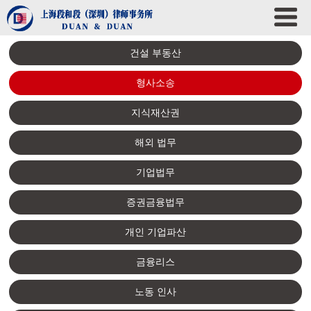
건설 부동산
형사소송
지식재산권
해외 법무
기업법무
증권금융법무
개인 기업파산
금융리스
노동 인사