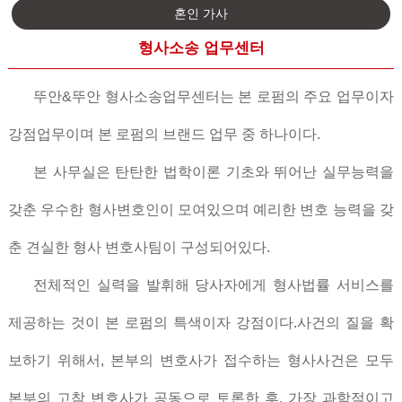
혼인 가사
형사소송 업무센터
뚜안
&
뚜안
형사소송
업무센터는
본 로펌
의 주요
업무
이자
강점업무
이며
본 로펌
의
브랜드 업무 중 하나이다
.
본 사무실은 탄탄한 법학이론 기초와 뛰어난 실무능력을
갖춘 우수한 형사변호인이 모여있으며 예리한 변호 능력을 갖
춘 견실한 형사 변호사팀이 구성되어있다.
전체적인 실력을 발휘해 당사자에게 형사법률 서비스를
제공하는 것이 본 로펌의 특색이자 강점이다.사건의 질을 확
보하기 위해서, 본부의 변호사가 접수하는 형사사건은 모두
본부의 고참 변호사가 공동으로 토론한 후, 가장 과학적이고