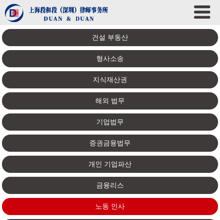
건설 부동산
형사소송
지식재산권
해외 법무
기업법무
증권금융법무
개인 기업파산
금융리스
노동 인사