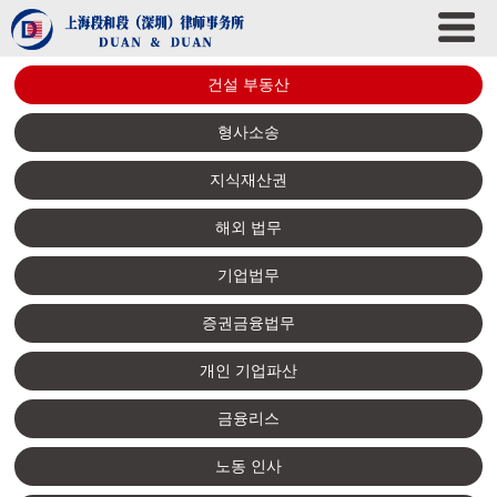
건설 부동산
형사소송
지식재산권
해외 법무
기업법무
증권금융법무
개인 기업파산
금융리스
노동 인사