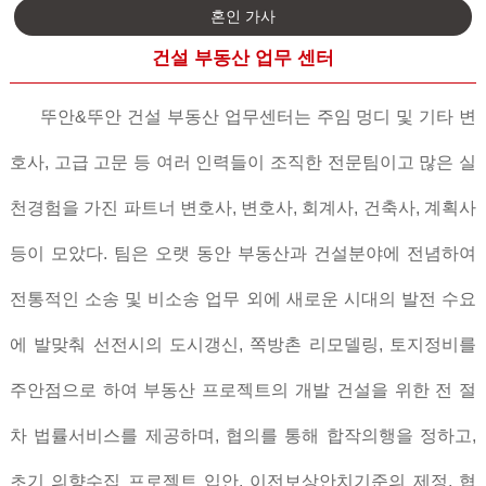
혼인 가사
건설 부동산 업무 센터
뚜안
&
뚜안
건설 부동산 업무센터는 주임 멍디 및 기타 변
호사
,
고급 고문 등 여러 인력들이 조직한 전문팀이고 많은 실
천경험을 가진 파트너 변호사
,
변호사
,
회계사
,
건축사
,
계획사
등이 모았다
.
팀은 오랫 동안 부동산과 건설분야에 전념하여
전통적인 소송 및 비소송 업무 외에 새로운 시대의 발전 수요
에 발맞춰 선전시의 도시갱신
,
쪽방촌 리모델링
,
토지정비를
주안점으로 하여 부동산 프로젝트의 개발 건설을 위한 전 절
차 법률서비스를 제공하며
,
협의를 통해 합작의행을 정하고
,
초기 의향수집 프로젝트 입안
,
이전보상안치기준의 제정
,
협