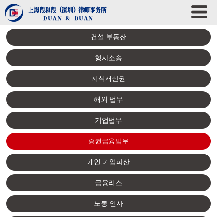
건설 부동산
형사소송
지식재산권
해외 법무
기업법무
증권금융법무
개인 기업파산
금융리스
노동 인사