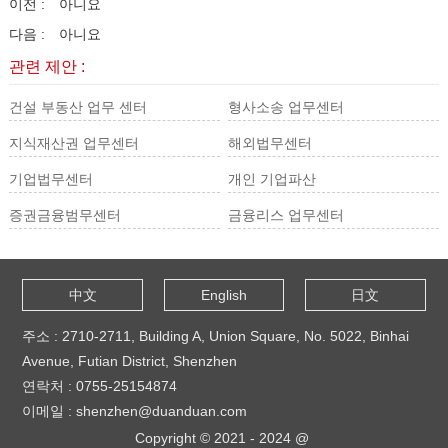
이전 :
아니요
다음 :
아니요
관련 제안 :
건설 부동산 업무 센터
형사소송 업무센터
지식재산권 업무센터
해외법무센터
기업법무센터
개인 기업파산
증권금융범무센터
금융리스 업무센터
中文
English
日文
주소 : 2710-2711, Building A, Union Square, No. 5022, Binhai
Avenue, Futian District, Shenzhen
연락처 : 0755-25154874
이메일 : shenzhen@duanduan.com
Copyright © 2021 - 2024 @