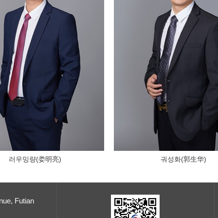
러우밍량(娄明亮)
궈성화(郭生华)
nue, Futian