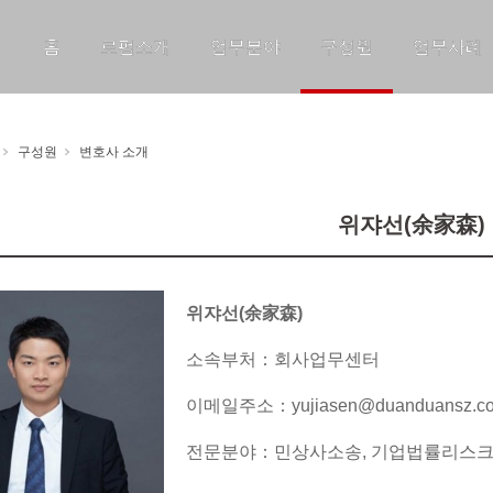
홈
로펌소개
업무분야
구성원
업무사례
구성원
변호사 소개
위쟈선(余家森)
위쟈선(余家森)
소속부처：회사업무센터
이메일주소：yujiasen@duanduansz.c
전문분야：민상사소송, 기업법률리스