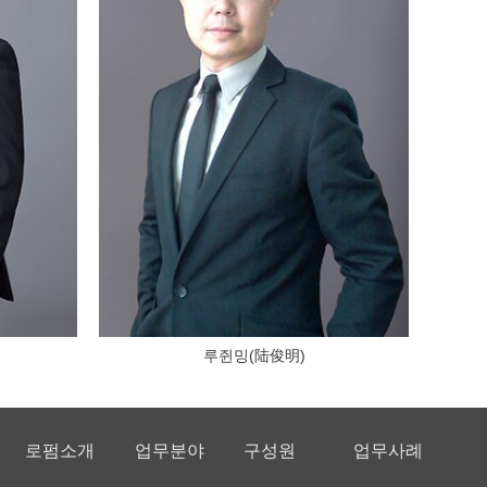
루쥔밍(陆俊明)
로펌소개
업무분야
구성원
업무사례