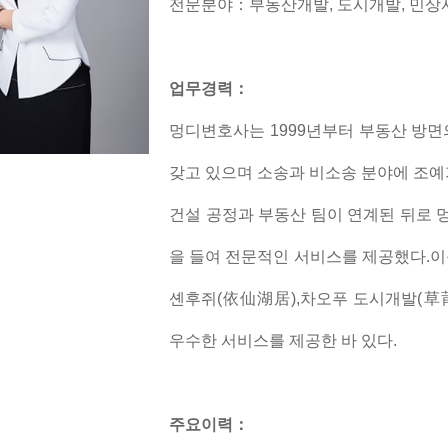
전문분야：부동산개발, 도시개발, 민상
업무경력：
멍디변호사는 1999년부터 부동산 방
갖고 있으며 소송과 비소송 분야에 조예
건설 공정과 부동산 팀이 연계된 뒤로 
을 들여 전문적인 서비스를 제공했다.이
셴후쥐(依仙湖居),차오푸 도시개발(草莆
우수한 서비스를 제공한 바 있다.
주요이력：