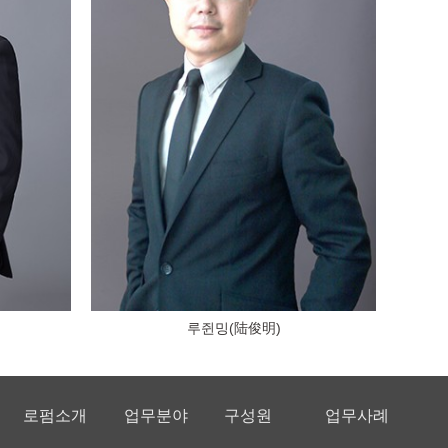
루쥔밍(陆俊明)
로펌소개
업무분야
구성원
업무사례