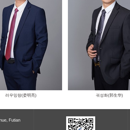
러우밍량(娄明亮)
궈성화(郭生华)
nue, Futian