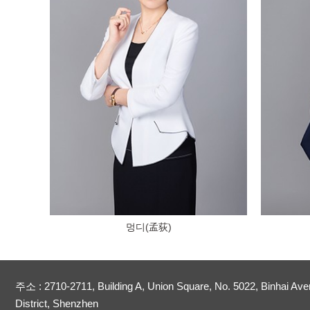
멍디(孟荻)
주소 : 2710-2711, Building A, Union Square, No. 5022, Binhai Ave
District, Shenzhen