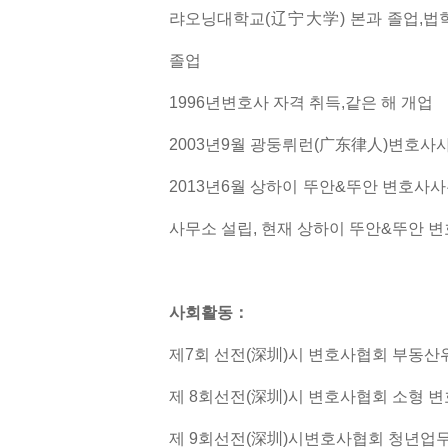
랴오닝대학교(辽宁大学) 본과 졸업,법
졸업
1996년변호사 자격 취득,같은 해 개업
2003년9월 광둥뤼런(广东律人)변호사
2013년6월 상하이 뚜안&뚜안 변호사
사무소 설립, 현재 상하이 뚜안&뚜안 
사회활동：
제7회 선전(深圳)시 변호사협회 부동
제 8회선전(深圳)시 변호사협회 소형 
제 9회선전(深圳)시변호사협회 청년업