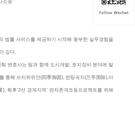
사소송
면의 법률 서비스를 제공하기 시작해 풍부한 실무경험을
가 깊다.
멍훠 변호사는 팀과 함께 도시개발, 토지정비 분야에 발
를 통해 쓰지위위안(四季御园), 란팅궈지(兰亭国际),이
), 뤄후‘2선 경계지역’ 판자촌개조등프로젝트를 위해