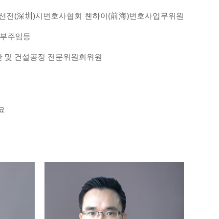
, 선전(深圳)시변호사협회 쳰하이(前海)변호사업무위원
 부주임등
동산 및 건설공정 전문위원회위원
요