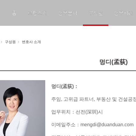
홈
로펌소개
업무분야
구성원
업무사례
구성원
변호사 소개
멍디(孟荻)
멍디(孟荻)：
주임, 고위급 파트너, 부동산 및 건설공
업무위치：선전(深圳)시
이메일주소：mengdi@duanduan.com