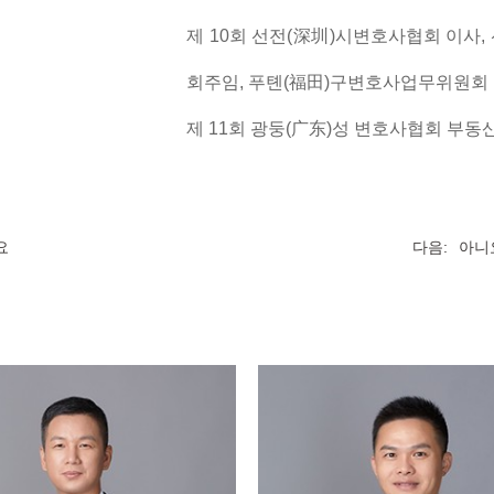
제 10회 선전(深圳)시변호사협회 이사
회주임, 푸톈(福田)구변호사업무위원회
제 11회 광둥(广东)성 변호사협회 부
요
다음:
아니