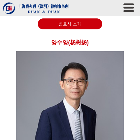
변호사 소개
양수양(杨树扬)