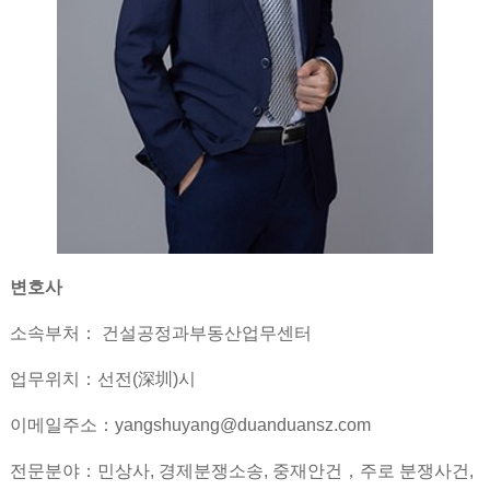
변호사
소속부처： 건설공정과부동산업무센터
업무위치：선전(深圳)시
이메일주소：yangshuyang@duanduansz.com
전문분야：민상사, 경제분쟁소송, 중재안건，주로 분쟁사건,