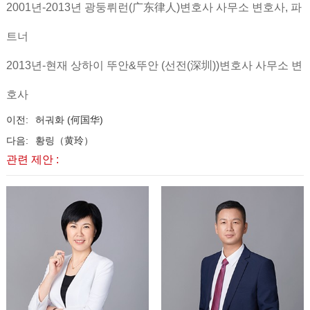
2001년-2013년 광둥뤼런(广东律人)변호사 사무소 변호사, 파
트너
2013년-현재 상하이 뚜안&뚜안 (선전(深圳))변호사 사무소 변
호사
이전:
허궈화 (何国华)
다음:
황링（黄玲）
관련 제안 :