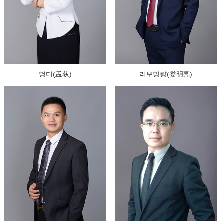
멍디(孟荻)
러우밍량(娄明亮)