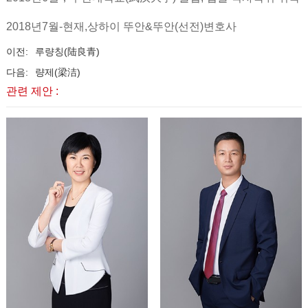
2018년7월-현재,상하이 뚜안&뚜안(선전)변호사
이전:
루량칭(陆良青)
다음:
량제(梁洁)
관련 제안 :