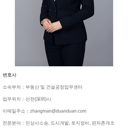
변호사
소속부처：부동산 및 건설공정업무센터
업무위치：선전(深圳)시
이메일주소：zhangman@duanduan.com
전문분야：민상사소송, 도시개발, 토지정비, 판자촌개조