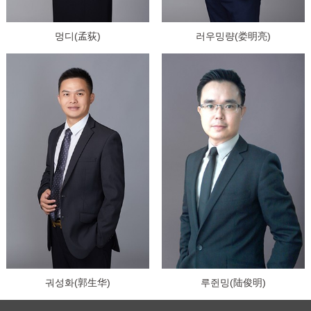
멍디(孟荻)
러우밍량(娄明亮)
궈성화(郭生华)
루쥔밍(陆俊明)