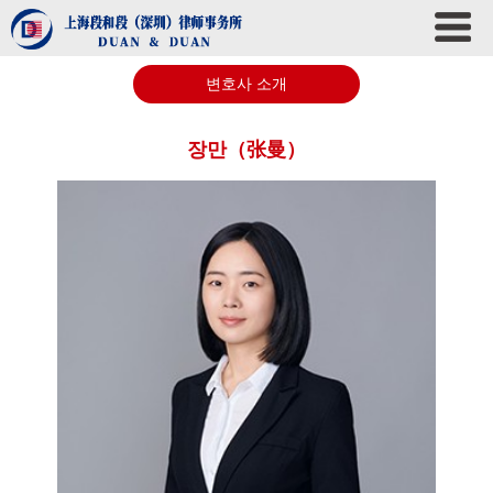
변호사 소개
장만（张曼）